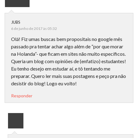
JUBS
6 de junho de 2017 às 05:32
Olá! Fiz umas buscas bem propositais no google mês
passado pra tentar achar algo além de “por que morar
na Holanda”- que ficam em sites não muito específicos.
Queria um blog com opiniões de (enfatizo) estudantes!
Eu tenho desejo em estudar aí, e tô tentando me
preparar. Quero ler mais suas postagens e peço pra não
desistir do blog! Logo eu volto!
Responder