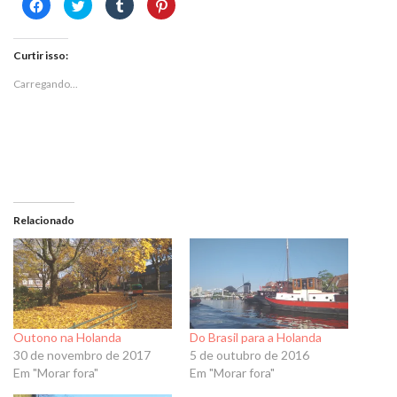
Clique
Clique
Clique
Clique
para
para
para
para
compartilhar
compartilhar
compartilhar
compartilhar
no
no
no
no
Facebook(abre
Twitter(abre
Tumblr(abre
Pinterest(abre
em
em
em
em
Curtir isso:
nova
nova
nova
nova
janela)
janela)
janela)
janela)
Carregando...
Relacionado
Outono na Holanda
Do Brasil para a Holanda
30 de novembro de 2017
5 de outubro de 2016
Em "Morar fora"
Em "Morar fora"