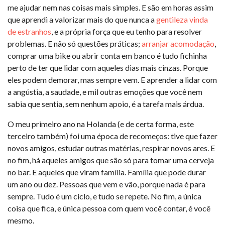
me ajudar nem nas coisas mais simples. E são em horas assim
que aprendi a valorizar mais do que nunca a
gentileza vinda
de estranhos
, e a própria força que eu tenho para resolver
problemas. E não só questões práticas;
arranjar acomodação
,
comprar uma bike ou abrir conta em banco é tudo fichinha
perto de ter que lidar com aqueles dias mais cinzas. Porque
eles podem demorar, mas sempre vem. E aprender a lidar com
a angústia, a saudade, e mil outras emoções que você nem
sabia que sentia, sem nenhum apoio, é a tarefa mais árdua.
O meu primeiro ano na Holanda (e de certa forma, este
terceiro também) foi uma época de recomeços: tive que fazer
novos amigos, estudar outras matérias, respirar novos ares. E
no fim, há aqueles amigos que são só para tomar uma cerveja
no bar. E aqueles que viram família. Família que pode durar
um ano ou dez. Pessoas que vem e vão, porque nada é para
sempre. Tudo é um ciclo, e tudo se repete. No fim, a única
coisa que fica, e única pessoa com quem você contar, é você
mesmo.