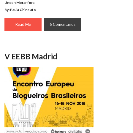
Under:
Morar fora
By: Paula Chinelato
Read Me
6 Comentários
V EEBB Madrid