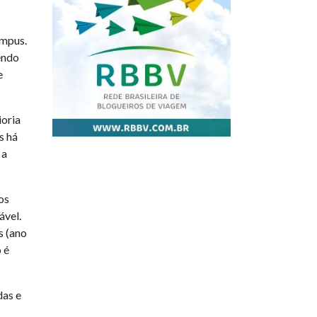
ampus.
endo
e
ioria
s há
 a
os
ável.
s (ano
 é
das e