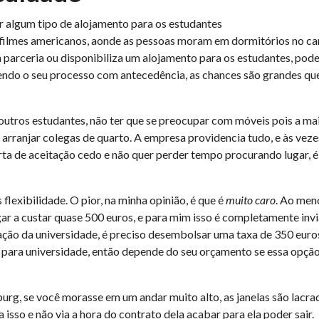
r algum tipo de alojamento para os estudantes
os filmes americanos, aonde as pessoas moram em dormitórios no c
 parceria ou disponibiliza um alojamento para os estudantes, pod
endo o seu processo com antecedência, as chances são grandes qu
tros estudantes, não ter que se preocupar com móveis pois a ma
 arranjar colegas de quarto. A empresa providencia tudo, e às veze
rta de aceitação cedo e não quer perder tempo procurando lugar, é
flexibilidade. O pior, na minha opinião, é que é
muito caro
. Ao men
r a custar quase 500 euros, e para mim isso é completamente invi
dação da universidade, é preciso desembolsar uma taxa de 350 euro
 para universidade, então depende do seu orçamento se essa opção
urg, se você morasse em um andar muito alto, as janelas são lacra
sso e não via a hora do contrato dela acabar para ela poder sair.