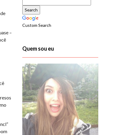
nde
Custom Search
uase –
ocê
Quem sou eu
ocê
presos
como
“Incl”
 bom