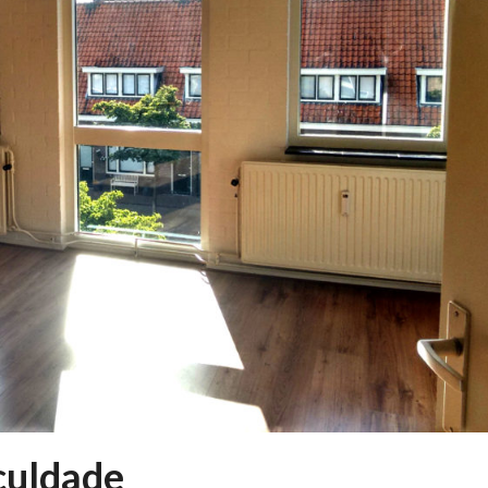
culdade