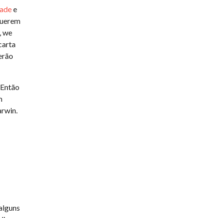
dade
e
querem
, we
carta
erão
. Então
m
arwin.
alguns