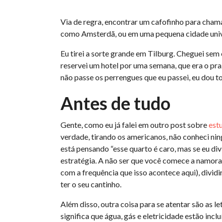
Via de regra, encontrar um cafofinho para cham
como Amsterdã, ou em uma pequena cidade unive
Eu tirei a sorte grande em Tilburg. Cheguei sem 
reservei um hotel por uma semana, que era o pra
não passe os perrengues que eu passei, eu dou
Antes de tudo
Gente, como eu já falei em outro post sobre
est
verdade, tirando os americanos, não conheci nin
está pensando “esse quarto é caro, mas se eu div
estratégia. A não ser que você comece a namora
com a frequência que isso acontece aqui), divid
ter o seu cantinho.
Além disso, outra coisa para se atentar são as
significa que água, gás e eletricidade estão incl