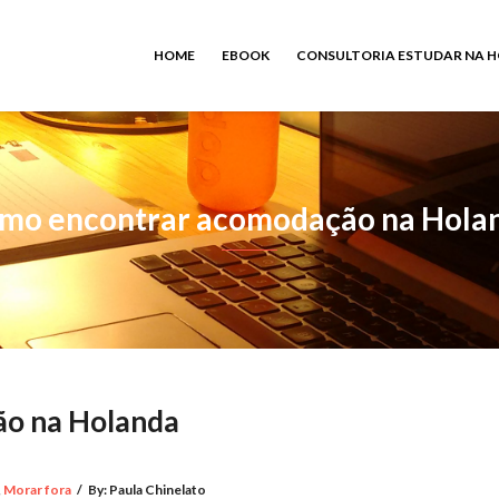
HOME
EBOOK
CONSULTORIA ESTUDAR NA 
mo encontrar acomodação na Hola
o na Holanda
,
Morar fora
/
By:
Paula Chinelato