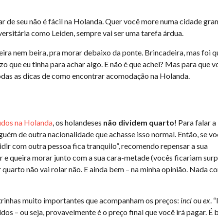
ar de seu não é fácil na Holanda. Quer você more numa cidade gra
rsitária como Leiden, sempre vai ser uma tarefa árdua.
eira nem beira, pra morar debaixo da ponte. Brincadeira, mas foi q
zo que eu tinha para achar algo. E não é que achei? Mas para que v
 todas as dicas de como encontrar acomodação na Holanda.
udos na Holanda
, os holandeses
não dividem quarto
! Para falar a
guém de outra nacionalidade que achasse isso normal. Então, se v
idir com outra pessoa fica tranquilo”, recomendo repensar a sua
r e queira morar junto com a sua cara-metade (vocês ficariam sur
ir quarto não vai rolar não. E ainda bem – na minha opinião. Nada 
 letrinhas muito importantes que acompanham os preços:
incl
ou
ex
. 
uídos – ou seja, provavelmente é o preço final que você irá pagar. É