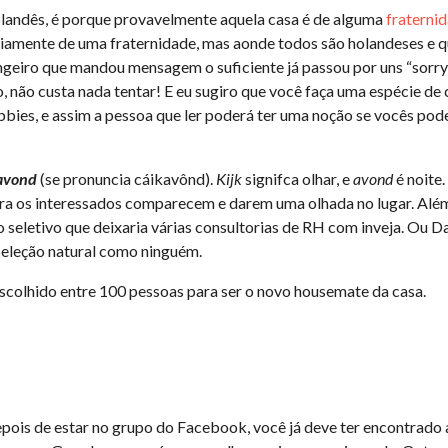
holandês, é porque provavelmente aquela casa é de alguma
fraterni
riamente de uma fraternidade, mas aonde todos são holandeses e 
geiro que mandou mensagem o suficiente já passou por uns “sorry
, não custa nada tentar! E eu sugiro que você faça uma espécie de 
bbies, e assim a pessoa que ler poderá ter uma noção se vocês pod
kavond
(se pronuncia cáikavônd).
Kijk
signifca olhar, e
avond
é noite
ara os interessados comparecem e darem uma olhada no lugar. Alé
o seletivo que deixaria várias consultorias de RH com inveja. Ou D
eleção natural como ninguém.
escolhido entre 100 pessoas para ser o novo housemate da casa.
epois de estar no grupo do Facebook, você já deve ter encontrado 