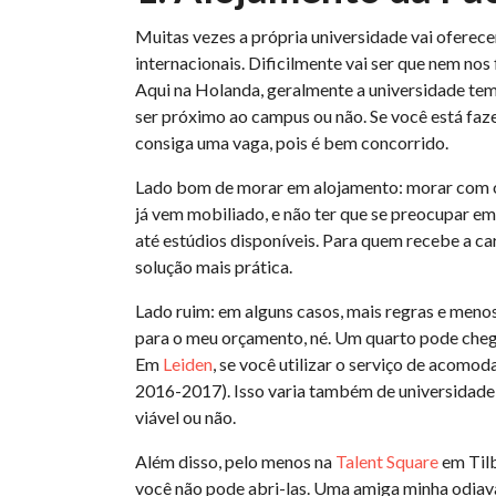
Muitas vezes a própria universidade vai oferece
internacionais. Dificilmente vai ser que nem n
Aqui na Holanda, geralmente a universidade tem
ser próximo ao campus ou não. Se você está faz
consiga uma vaga, pois é bem concorrido.
Lado bom de morar em alojamento: morar com ou
já vem mobiliado, e não ter que se preocupar em
até estúdios disponíveis. Para quem recebe a ca
solução mais prática.
Lado ruim: em alguns casos, mais regras e menos 
para o meu orçamento, né. Um quarto pode chega
Em
Leiden
, se você utilizar o serviço de acomo
2016-2017). Isso varia também de universidade
viável ou não.
Além disso, pelo menos na
Talent Square
em Tilb
você não pode abri-las. Uma amiga minha odiava i