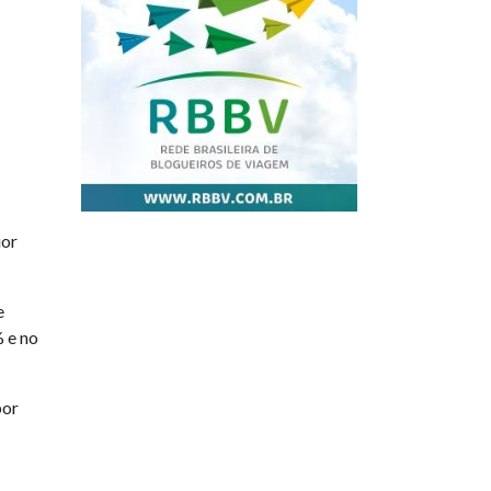
ior
e
 e no
por