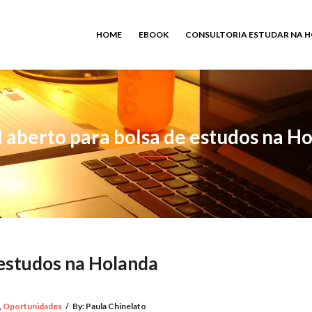
HOME
EBOOK
CONSULTORIA ESTUDAR NA 
l aberto para bolsa de estudos na H
 estudos na Holanda
,
Oportunidades
/
By:
Paula Chinelato