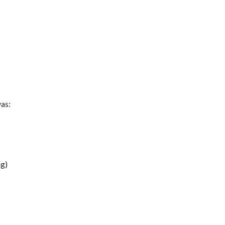
as:
ng)