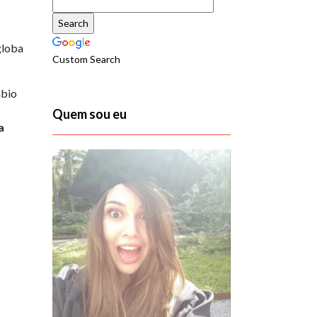
globa
Custom Search
mbio
Quem sou eu
a