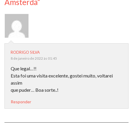
Amsterdã”
RODRIGO SILVA
8 de janeiro de 2022 às 01:45
Que legal…!!
Esta foi uma visita excelente, gostei muito, voltarei
assim
que puder… Boa sorte..!
Responder