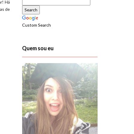
ar! Há
sas de
Custom Search
Quem sou eu