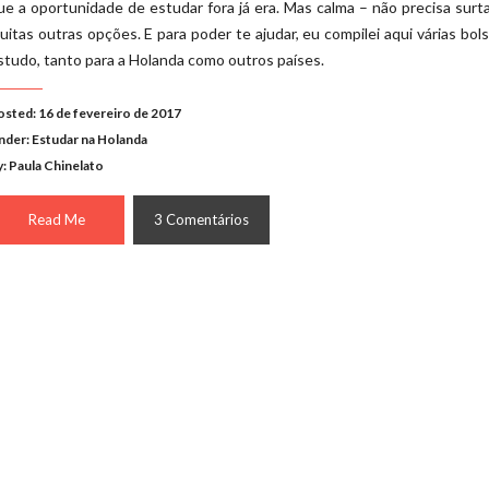
ue a oportunidade de estudar fora já era. Mas calma – não precisa surt
uitas outras opções. E para poder te ajudar, eu compilei aqui várias bol
studo, tanto para a Holanda como outros países.
osted: 16 de fevereiro de 2017
nder:
Estudar na Holanda
y: Paula Chinelato
Read Me
3 Comentários