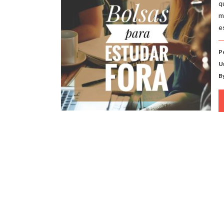
q
m
e
P
U
B