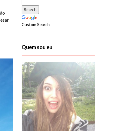
ção
pesar
Custom Search
Quem sou eu