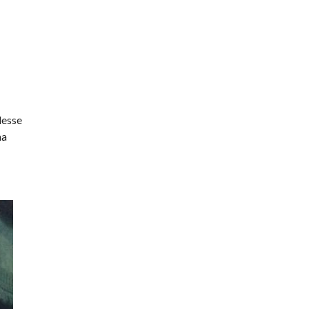
desse
ma