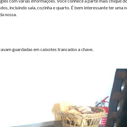
glês com várias informações. Você conhece a parte mais chique d
dos, incluindo sala, cozinha e quarto. É bem interessante ter uma 
da nossa.
icavam guardadas em caixotes trancados a chave.