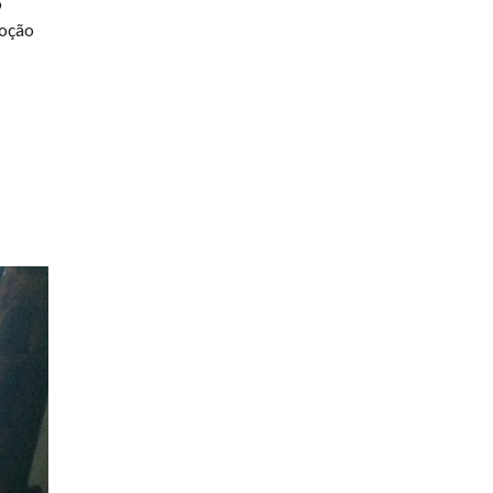
o
noção