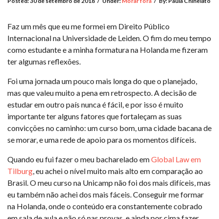
Posted:
30 de setembro de 2018
/
Under:
Morar fora
/
By:
Paula Chinelato
Faz um mês que eu me formei em Direito Público
Internacional na Universidade de Leiden. O fim do meu tempo
como estudante e a minha formatura na Holanda me fizeram
ter algumas reflexões.
Foi uma jornada um pouco mais longa do que o planejado,
mas que valeu muito a pena em retrospecto. A decisão de
estudar em outro país nunca é fácil, e por isso é muito
importante ter alguns fatores que fortaleçam as suas
convicções no caminho: um curso bom, uma cidade bacana de
se morar, e uma rede de apoio para os momentos difíceis.
Quando eu fui fazer o meu bacharelado em
Global Law em
Tilburg
, eu achei o nível muito mais alto em comparação ao
Brasil. O meu curso na Unicamp não foi dos mais difíceis, mas
eu também não achei dos mais fáceis. Conseguir me formar
na Holanda, onde o conteúdo era constantemente cobrado
em sala de aula e não só nas provas, e ainda por cima fazer