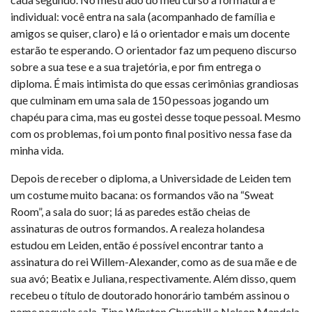
individual: você entra na sala (acompanhado de família e
amigos se quiser, claro) e lá o orientador e mais um docente
estarão te esperando. O orientador faz um pequeno discurso
sobre a sua tese e a sua trajetória, e por fim entrega o
diploma. É mais intimista do que essas cerimônias grandiosas
que culminam em uma sala de 150 pessoas jogando um
chapéu para cima, mas eu gostei desse toque pessoal. Mesmo
com os problemas, foi um ponto final positivo nessa fase da
minha vida.
Depois de receber o diploma, a Universidade de Leiden tem
um costume muito bacana: os formandos vão na “Sweat
Room”, a sala do suor; lá as paredes estão cheias de
assinaturas de outros formandos. A realeza holandesa
estudou em Leiden, então é possível encontrar tanto a
assinatura do rei Willem-Alexander, como as de sua mãe e de
sua avó; Beatix e Juliana, respectivamente. Além disso, quem
recebeu o título de doutorado honorário também assinou o
nome naquela sala. Tipo Winston Churchill e Nelson Mandela.